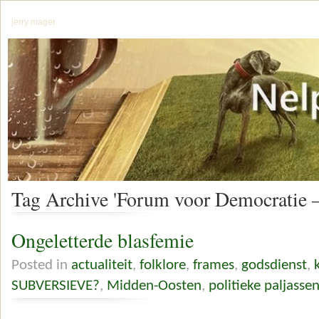
jerry mager
Tag Archive 'Forum voor Democratie –
Ongeletterde blasfemie
Posted in
actualiteit
,
folklore
,
frames
,
godsdienst
,
SUBVERSIEVE?
,
Midden-Oosten
,
politieke paljasse