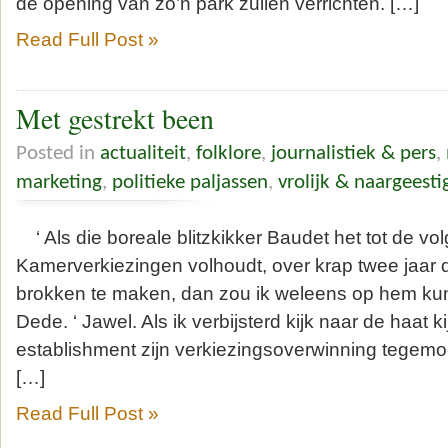
de opening van zo’n park zullen verrichten. […]
Read Full Post »
Met gestrekt been
Posted in
actualiteit
,
folklore
,
journalistiek & pers
,
marketing
,
politieke paljassen
,
vrolijk & naargeesti
‘ Als die boreale blitzkikker Baudet het tot de vo
Kamerverkiezingen volhoudt, over krap twee jaar d
brokken te maken, dan zou ik weleens op hem ku
Dede. ‘ Jawel. Als ik verbijsterd kijk naar de haat 
establishment zijn verkiezingsoverwinning tegemo
[…]
Read Full Post »