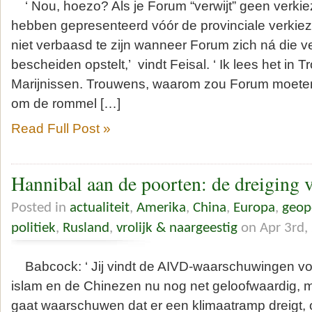
‘ Nou, hoezo? Als je Forum “verwijt” geen verki
hebben gepresenteerd vóór de provinciale verkiez
niet verbaasd te zijn wanneer Forum zich ná die v
bescheiden opstelt,’ vindt Feisal. ‘ Ik lees het in 
Marijnissen. Trouwens, waarom zou Forum moeten
om de rommel […]
Read Full Post »
Hannibal aan de poorten: de dreiging 
Posted in
actualiteit
,
Amerika
,
China
,
Europa
,
geop
politiek
,
Rusland
,
vrolijk & naargeestig
on Apr 3rd,
Babcock: ‘ Jij vindt de AIVD-waarschuwingen voo
islam en de Chinezen nu nog net geloofwaardig, 
gaat waarschuwen dat er een klimaatramp dreigt, 