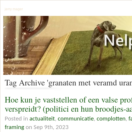
jerry mager
Tag Archive 'granaten met veramd uran
Hoe kun je vaststellen of een valse pr
verspreidt? (politici en hun broodjes-a
Posted in
actualiteit
,
communicatie
,
complotten
,
f
framing
on Sep 9th, 2023