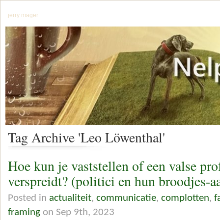
jerry mager
Tag Archive 'Leo Löwenthal'
Hoe kun je vaststellen of een valse pr
verspreidt? (politici en hun broodjes-a
Posted in
actualiteit
,
communicatie
,
complotten
,
f
framing
on Sep 9th, 2023