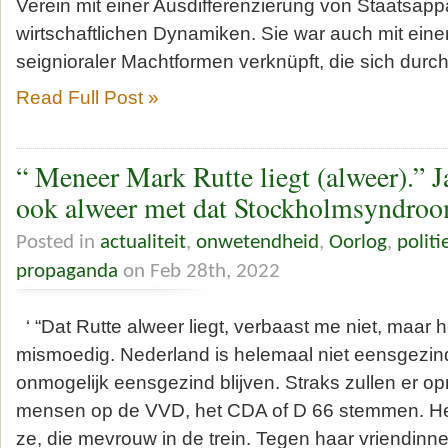
Verein mit einer Ausdifferenzierung von Staatsap
wirtschaftlichen Dynamiken. Sie war auch mit einer
seignioraler Machtformen verknüpft, die sich durc
Read Full Post »
“ Meneer Mark Rutte liegt (alweer).” Ja
ook alweer met dat Stockholmsyndro
Posted in
actualiteit
,
onwetendheid
,
Oorlog
,
polit
propaganda
on Feb 28th, 2022
‘ “Dat Rutte alweer liegt, verbaast me niet, maar
mismoedig. Nederland is helemaal niet eensgezin
onmogelijk eensgezind blijven. Straks zullen er 
mensen op de VVD, het CDA of D 66 stemmen. Het 
ze, die mevrouw in de trein. Tegen haar vriendinne