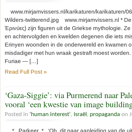
www.mirjamvissers.nl/karikaturen/karikaturen/0
Wilders-twitterend.jpg www.mirjamvissers.nl * De
Ἐρινύες) zijn figuren uit de Griekse mythologie. Z
en achtervolgden en kwelden degenen die iets m
Erinyen woonden in de onderwereld en kwamen op
misdadiger met hun wraak gestraft moest worden. 
Furiae — […]
Read Full Post »
‘Gaza-Siggie’: via Purmerend naar Pale
vooral ‘een kwestie van image buildin
Posted in
'human interest'
,
Israël
,
propaganda
on J
* Parkeer * ‘Oh, dit naar aanleiding van de uit