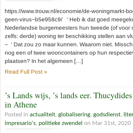
https://www.trouw.nl/economie/de-woningmarkt-boer
geen-virus~b5e958c9/ ‘ Heb ik dat goed meegekre
Nederlandse burgemeesters hun tweede (of voor
zelfs: derde) woning ter beschikking stellen aan vl
– ‘ Dat zou zo maar kunnen. Waarom niet. Misschie
nog een of twee wooncontainers op hun respectiev
plaatsen? In het algemeen […]
Read Full Post »
’s Lands wijs, ’s lands eer. Thucydides
in Athene
Posted in
actualiteit
,
globalisering
,
godsdienst
,
lite
impresario's
,
politieke zwendel
on Mar 31st, 2020