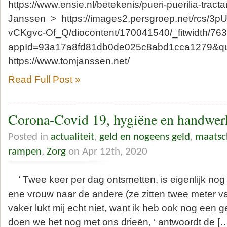
https://www.ensie.nl/betekenis/pueri-puerilia-trac
Janssen > https://images2.persgroep.net/rcs
vCKgvc-Of_Q/diocontent/170041540/_fitwidth/76
appId=93a17a8fd81db0de025c8abd1cca1279&qu
https://www.tomjanssen.net/
Read Full Post »
Corona-Covid 19, hygiëne en handwer
Posted in
actualiteit
,
geld en nogeens geld
,
maatsc
rampen
,
Zorg
on Apr 12th, 2020
‘ Twee keer per dag ontsmetten, is eigenlijk nog 
ene vrouw naar de andere (ze zitten twee meter van
vaker lukt mij echt niet, want ik heb ook nog een ge
doen we het nog met ons drieën, ‘ antwoordt de [