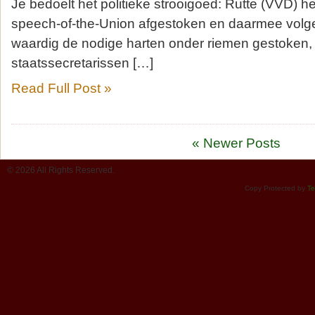
Je bedoelt het politieke strooigoed: Rutte (VVD) he
speech-of-the-Union afgestoken en daarmee volg
waardig de nodige harten onder riemen gestoken,
staatssecretarissen […]
Read Full Post »
« Newer Posts
© 2026 All Rights Reserved.
Copy Protected by
Te