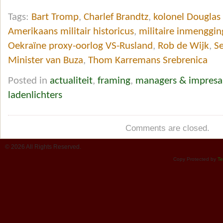
Tags:
Bart Tromp
,
Charlef Brandtz
,
kolonel Douglas
Amerikaans militair historicus
,
militaire inmenggin
Oekraïne proxy-oorlog VS-Rusland
,
Rob de Wijk
,
Se
Minister van Buza
,
Thom Karremans Srebrenica
Posted in
actualiteit
,
framing
,
managers & impresar
ladenlichters
Comments are closed.
© 2026 All Rights Reserved.
Copy Protected by
Te