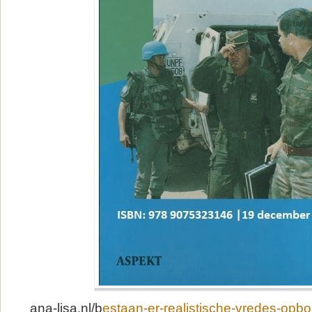
ana-lisa.nl/b
estaan-er-realistische-vredes-opb