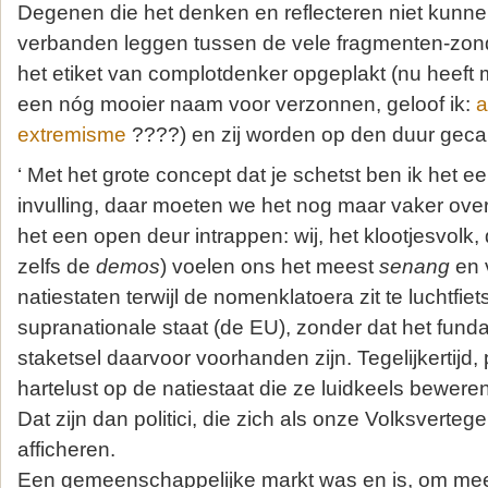
Degenen die het denken en reflecteren niet kunnen
verbanden leggen tussen de vele fragmenten-zonde
het etiket van complotdenker opgeplakt (nu heef
een nóg mooier naam voor verzonnen, geloof ik:
a
extremisme
????) en zij worden op den duur geca
‘ Met het grote concept dat je schetst ben ik het e
invulling, daar moeten we het nog maar vaker over
het een open deur intrappen: wij, het klootjesvolk
zelfs de
demos
) voelen ons het meest
senang
en v
natiestaten terwijl de nomenklatoera zit te luchtfie
supranationale staat (de EU), zonder dat het fund
staketsel daarvoor voorhanden zijn. Tegelijkertijd,
hartelust op de natiestaat die ze luidkeels beweren
Dat zijn dan politici, die zich als onze Volksverte
afficheren.
Een gemeenschappelijke markt was en is, om mee