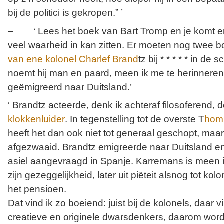
bij de politici is gekropen.” ’
– ‘ Lees het boek van Bart Tromp en je komt er 
veel waarheid in kan zitten. Er moeten nog twee 
van ene kolonel Charlef Brand
tz bij * * * * * in de
noemt hij man en paard, meen ik me te herinneren
geëmigreerd naar Duitsland.’
‘ Brandtz acteerde, denk ik achteraf filosoferend, d
klokkenluider
. In tegenstelling tot de overste T
hom
heeft het dan ook niet tot generaal geschopt, maar 
afgezwaaid. Brandtz emigreerde naar Duitsland e
asiel aangevraagd in Spanje. Karremans is meen i
zijn gezeggelijkheid, later uit piëteit alsnog tot ko
het pensioen.
Dat vind ik zo boeiend: juist bij de kolonels, daar 
creatieve en originele dwarsdenkers, daarom wor