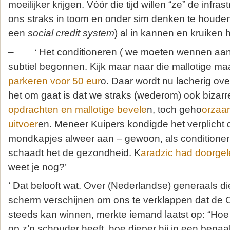
moeilijker krijgen. Vóór die tijd willen “ze” de infr
ons straks in toom en onder sim denken te houden
een
social credit system
) al in kannen en kruiken 
– ‘ Het conditioneren ( we moeten wennen aan
subtiel begonnen. Kijk maar naar die mallotige ma
parkeren voor 50 eur
o. Daar wordt nu lacherig ov
het om gaat is dat we straks (wederom) ook bizarr
opdrachten en mallotige bevele
n, toch geho
orzaa
uitvoer
en. Meneer Kuipers kondigde het verplicht
mondkapjes alweer aan – gewoon, als conditioner
schaadt het de gezondheid. K
aradzic had doorgel
weet je nog?’
‘ Dat belooft wat. Over (Nederlandse) generaals di
scherm verschijnen om ons te verklappen dat de 
steeds kan winnen, merkte iemand laatst op: “Hoe
op z’n schouder heeft, hoe dieper hij in een bepa