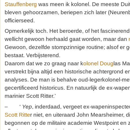
Stauffenberg
was meen ik kolonel. De meeste Duits
bleven gehoorzamen, beriepen zich later (Neuren
officierseed.
Opmerkelijk toch. Het beroerde, of het fascinerende
wellicht gewoon herhaald gaat worden, maar dan
Gewoon, dezelfde stompzinnige routine; alsof er 
bestaat. Verbijsterend.
Daarom dat we zo graag naar k
olonel Doug
las Ma
verstrekt bijna altijd een historische achtergrond en
analyses. De man is behalve oud-legerkolonel-met-
gecertificeerd historicus. En natuurlijk de ex-wap
marinier Scott Ritter.’
– ‘
Yep
, inderdaad, vergeet ex-wapeninspecte
Scott Ritte
r niet, en uiteraard John Mearsheimer, d
begonnen op de militaire academie Westpoint en z