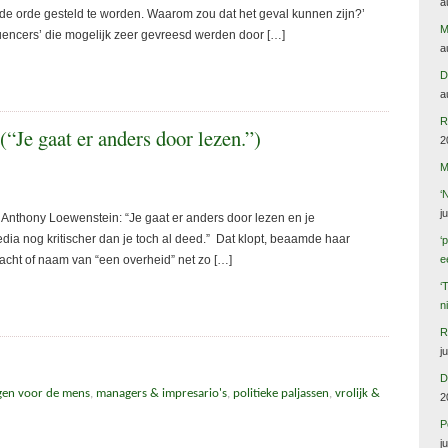
a
 de orde gesteld te worden. Waarom zou dat het geval kunnen zijn?’
M
fluencers’ die mogelijk zeer gevreesd werden door […]
a
D
a
R
(“Je gaat er anders door lezen.”)
2
M
‘
j
 Anthony Loewenstein: “Je gaat er anders door lezen en je
ia nog kritischer dan je toch al deed.” Dat klopt, beaamde haar
‘
dracht of naam van “een overheid” net zo […]
e
‘
n
R
j
D
gen voor de mens
,
managers & impresario's
,
politieke paljassen
,
vrolijk &
2
P
j