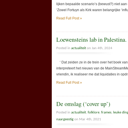
lijken bepaalde scenario’s (bewust?) niet aan
‘Zowel Fortuyn als Kirk waren belangrijke ‘in
Read Full Post »
Loewensteins lab in Palestina. 
Posted in
actualiteit
on Jan 4th, 2024
‘ Dat zeiden ze in de trein over het boek van
interpreteert het nieuws van de MainStreamMed
vriendin, ik realiseer me dat liquidaties in op
Read Full Post »
De omslag (‘cover up’)
Posted in
actualiteit
,
folklore
,
frames
,
leuke din
naargeestig
on Mar 4th, 2021