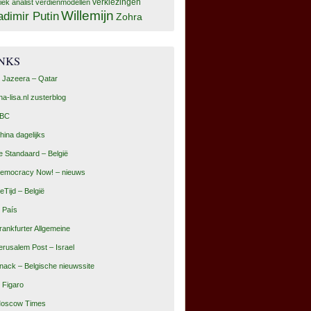
tiek analist
verdienmodellen
verkiezingen
Willemijn
adimir Putin
Zohra
INKS
l Jazeera – Qatar
na-lisa.nl zusterblog
BC
hina dagelijks
e Standaard – België
emocracy Now! – nieuws
eTijd – België
l País
rankfurter Allgemeine
erusalem Post – Israel
nack – Belgische nieuwssite
e Figaro
oscow Times