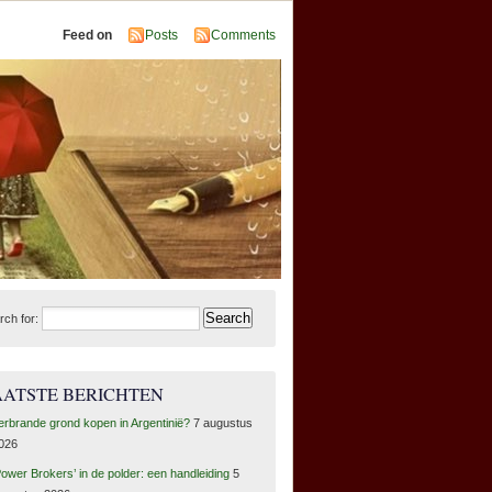
Feed on
Posts
Comments
rch for:
AATSTE BERICHTEN
erbrande grond kopen in Argentinië?
7 augustus
026
Power Brokers’ in de polder: een handleiding
5