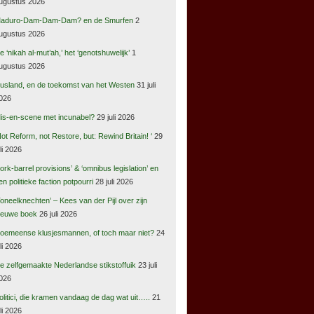
ugustus 2026
aduro-Dam-Dam-Dam? en de Smurfen
2
ugustus 2026
e ‘nikah al-mut’ah,’ het ‘genotshuwelijk’
1
ugustus 2026
usland, en de toekomst van het Westen
31 juli
026
is-en-scene met incunabel?
29 juli 2026
Not Reform, not Restore, but: Rewind Britain! ‘
29
uli 2026
pork-barrel provisions’ & ‘omnibus legislation’ en
en politieke faction potpourri
28 juli 2026
Toneelknechten’ – Kees van der Pijl over zijn
ieuwe boek
26 juli 2026
oemeense klusjesmannen, of toch maar niet?
24
uli 2026
e zelfgemaakte Nederlandse stikstoffuik
23 juli
026
olitici, die kramen vandaag de dag wat uit…..
21
uli 2026