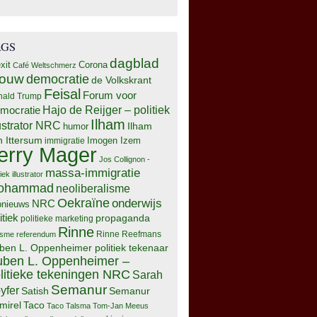
AGS
dagblad
xit
Corona
Café Weltschmerz
rouw
democratie
de Volkskrant
Feisal
Forum voor
nald Trump
Hajo de Reijger – politiek
mocratie
Ilham
lustrator NRC
Ilham
humor
n Ittersum
Imogen Izem
immigratie
erry Mager
Jos Collignon -
massa-immigratie
tiek illustrator
ohammad
neoliberalisme
Oekraïne
onderwijs
NRC
pnieuws
itiek
propaganda
politieke marketing
Rinne
isme
referendum
Rinne Reefmans
ben L. Oppenheimer politiek tekenaar
ben L. Oppenheimer –
litieke tekeningen NRC
Sarah
Semanur
yfer
Semanur
Satish
mirel
Taco
Taco Talsma
Tom-Jan Meeus