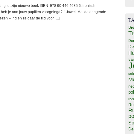
ng tot zijn nieuwe boek ISBN 978 90 446 4685 6: ironisch,
t heb je aan jouw pupillen voorgelegd?’ ‘ Jawel. Met de dringende
zen – indien ze daar de tijd voor […]
T
Bre
T
Do
De
il
va
J
poli
M
ne
pol
rac
Ru
Ru
po
So
De