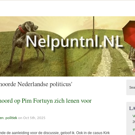
oorde Nederlandse politicus'
Sea
moord op Pim Fortuyn zich lenen voor
L
V
en
,
politiek
on Oct 5th, 2025
2
‘
e de aanleiding voor de discussie, geloof ik. Ook in de casus Kirk