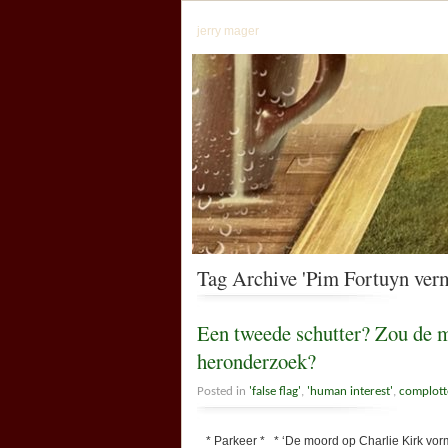
jerry mager
Tag Archive 'Pim Fortuyn verm
Een tweede schutter? Zou de 
heronderzoek?
Posted in
'false flag'
,
'human interest'
,
complott
* Parkeer * * ‘De moord op Charlie Kirk vormd