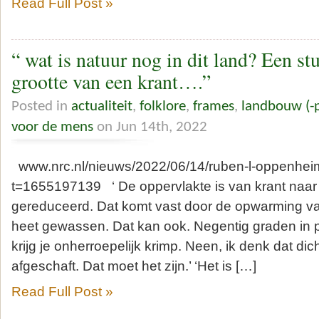
Read Full Post »
“ wat is natuur nog in dit land? Een stu
grootte van een krant….”
Posted in
actualiteit
,
folklore
,
frames
,
landbouw (-p
voor de mens
on Jun 14th, 2022
www.nrc.nl/nieuws/2022/06/14/ruben-l-oppenhe
t=1655197139 ‘ De oppervlakte is van krant naar
gereduceerd. Dat komt vast door de opwarming van
heet gewassen. Dat kan ook. Negentig graden in p
krijg je onherroepelijk krimp. Neen, ik denk dat dic
afgeschaft. Dat moet het zijn.’ ‘Het is […]
Read Full Post »