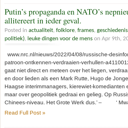
Putin’s propaganda en NATO’s nepnie
allitereert in ieder geval.
Posted in
actualiteit
,
folklore
,
frames
,
geschiedenis
politiek)
,
leuke dingen voor de mens
on Apr 9th, 2
www.nrc.nl/nieuws/2022/04/08/russische-desinfor
patroon-ontkennen-verdraaien-verhullen-a411001
gaat niet direct en meteen over het liegen, verdra
en door lieden als een Mark Rutte, Hugo de Jonge
Haagse interimmanagers, kierewiet-komedianten e
maar over geopolitiek gedraai en gelieg. Op Russ
Chinees-niveau. Het Grote Werk dus.’ – ‘ Mwah
Read Full Post »