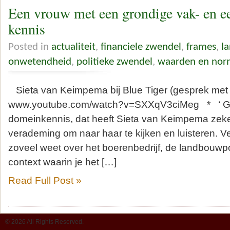
Een vrouw met een grondige vak- en e
kennis
Posted in
actualiteit
,
financiele zwendel
,
frames
,
l
onwetendheid
,
politieke zwendel
,
waarden en no
Sieta van Keimpema bij Blue Tiger (gesprek met
www.youtube.com/watch?v=SXXqV3ciMeg * ‘ Gr
domeinkennis, dat heeft Sieta van Keimpema zeker
verademing om naar haar te kijken en luisteren. V
zoveel weet over het boerenbedrijf, de landbouwpo
context waarin je het […]
Read Full Post »
© 2026 All Rights Reserved.