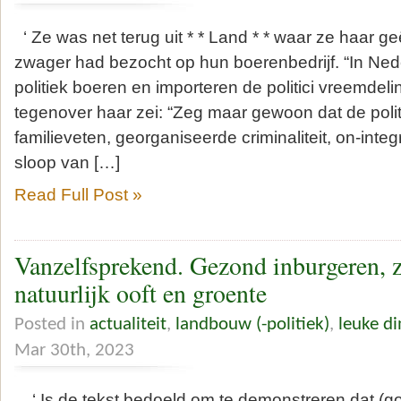
‘ Ze was net terug uit * * Land * * waar ze haar 
zwager had bezocht op hun boerenbedrijf. “In Ned
politiek boeren en importeren de politici vreemdel
tegenover haar zei: “Zeg maar gewoon dat de poli
familieveten, georganiseerde criminaliteit, on-int
sloop van […]
Read Full Post »
Vanzelfsprekend. Gezond inburgeren, 
natuurlijk ooft en groente
Posted in
actualiteit
,
landbouw (-politiek)
,
leuke d
Mar 30th, 2023
‘ Is de tekst bedoeld om te demonstreren dat (g