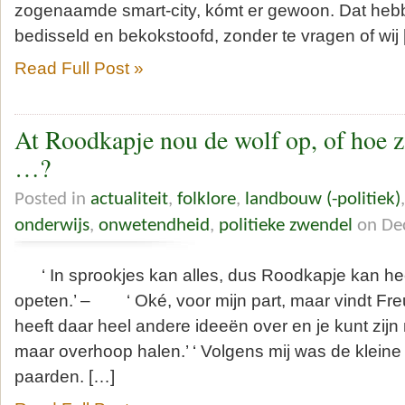
zogenaamde smart-city, kómt er gewoon. Dat hebbe
bedisseld en bekokstoofd, zonder te vragen of wij
Read Full Post »
At Roodkapje nou de wolf op, of hoe z
…?
Posted in
actualiteit
,
folklore
,
landbouw (-politiek)
onderwijs
,
onwetendheid
,
politieke zwendel
on Dec
‘ In sprookjes kan alles, dus Roodkapje kan he
opeten.’ – ‘ Oké, voor mijn part, maar vindt Fre
heeft daar heel andere ideeën over en je kunt zijn 
maar overhoop halen.’ ‘ Volgens mij was de klein
paarden. […]