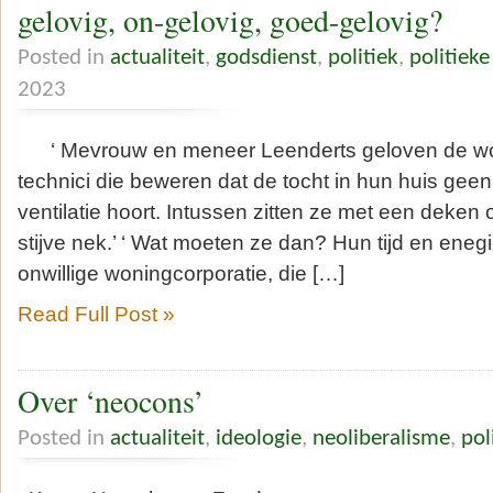
gelovig, on-gelovig, goed-gelovig?
Posted in
actualiteit
,
godsdienst
,
politiek
,
politiek
2023
‘ Mevrouw en meneer Leenderts geloven de won
technici die beweren dat de tocht in hun huis geen 
ventilatie hoort. Intussen zitten ze met een deke
stijve nek.’ ‘ Wat moeten ze dan? Hun tijd en eneg
onwillige woning­corporatie, die […]
Read Full Post »
Over ‘neocons’
Posted in
actualiteit
,
ideologie
,
neoliberalisme
,
pol