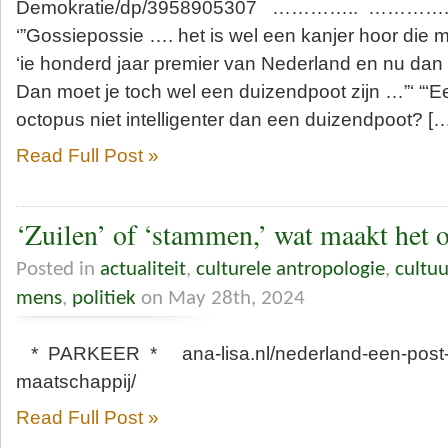
Demokratie/dp/3958905307 ………….. ……
‘”Gossiepossie …. het is wel een kanjer hoor die m
‘ie honderd jaar premier van Nederland en nu da
Dan moet je toch wel een duizendpoot zijn …”‘ “‘E
octopus niet intelligenter dan een duizendpoot? [
Read Full Post »
‘Zuilen’ of ‘stammen,’ wat maakt het 
Posted in
actualiteit
,
culturele antropologie
,
cultuu
mens
,
politiek
on May 28th, 2024
* PARKEER * ana-lisa.nl/nederland-een-post-tr
maatschappij/
Read Full Post »