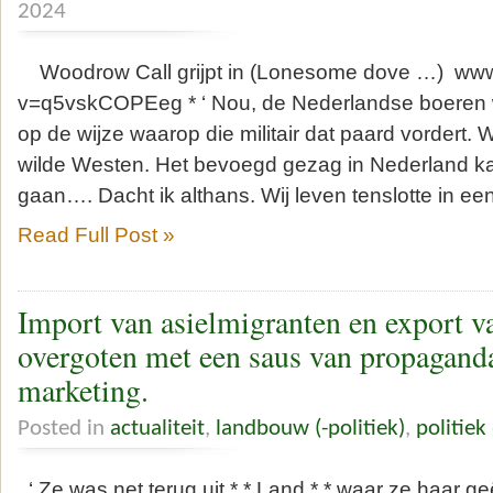
2024
Woodrow Call grijpt in (Lonesome dove …) ww
v=q5vskCOPEeg * ‘ Nou, de Nederlandse boeren 
op de wijze waarop die militair dat paard vordert. Wi
wilde Westen. Het bevoegd gezag in Nederland kan
gaan…. Dacht ik althans. Wij leven tenslotte in een
Read Full Post »
Import van asielmigranten en export 
overgoten met een saus van propaganda
marketing.
Posted in
actualiteit
,
landbouw (-politiek)
,
politiek
‘ Ze was net terug uit * * Land * * waar ze haar 