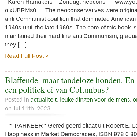
Karen Hamakers – Zondag: neocons – www.you
ojxUBRMs0 ‘ The neoconservatives were originall
anti Communist coalition that dominated American l
1940s until the late 1960s. The core of this book is
maintained their hard line anti Communism, gradua
they […]
Read Full Post »
Blaffende, maar tandeloze honden. En 
een politiek ei van Columbus?
Posted in
actualiteit
,
leuke dingen voor de mens
,
o
on Jul 11th, 2023
* PARKEER * Geredigeerd citaat uit Robert E. L
Happiness in Market Democracies, ISBN 978 0 30