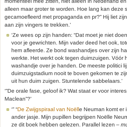
momenteel mee zitten, niet alleen in Nederland en d
alleen maar groter te worden. Hoe lang kan deze s
gecamoefleerd met propaganda en pr?” Hij liet zij
aan zijn vingers te trekken.’
‘Ze wees op zijn handen: “Dat moet je niet doen,
voor je gewrichten. Mijn vader deed het ook, to
hem afleerde. Ze bond washandjes over zijn ha
werkte. Het werkt ook tegen duimzuigen. Vóór
washandje over je handen. De meeste politici li
duimzuigstadium nooit te boven gekomen te zijn
uit hun duim zuigen. Stuntelende sabbelaars.’
‘”De orale fase, geloof ik? Wat staat er voor inter
Maclean”?’
‘” “
De Zwijgspiraal van Noëll
e Neuman komt er i
ander jasje. Mijn pupillen begrijpen Noëlle Ne
ze dit boek hebben gelezen. Parallel lezen –
mu