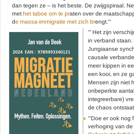
dan tegen ze – is het beste. De zwijgspiraal. Ne
met
het taboe om te pr
aten over de maatschappe
d
e massa-immigratie met zich br
engt.”‘
‘” Het zijn versch
in verband staan
Jungiaanse synchr
causale verbande
meer kippen in ee
een kooi, en ze g
Mensen zijn niet 
onbeperkte aantall
integreerbare) vr
de chaos ontstaat 
‘”Doe er ook nog fa
verhoging van de