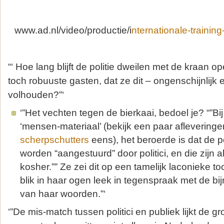
www.ad.nl/video/productie/i
nternationale-trainin
“‘ Hoe lang blijft de politie dweilen met de kraan o
toch robuuste gasten, dat ze dit – ongenschijnlijk 
volhouden?”‘
‘”Het vechten tegen de bierkaai, bedoel je? “”Bij 
‘mensen-materiaal’ (bekijk een paar aflevering
scherpschutters
eens), het beroerde is dat de po
worden “aangestuurd” door politici, en die zijn a
kosher.”” Ze zei dit op een tamelijk laconieke t
blik in haar ogen leek in tegenspraak met de bi
van haar woorden.”‘
‘”De mis-match tussen politici en publiek lijkt de 