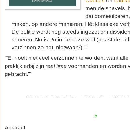
Cobra’s
en
fatbik
men de snavels, 
dat domesticeren,
maken, op andere manieren. Hét klassieke ver
De politie wordt nog steeds ingezet om disside
snoeren. Nu is Putin de boze wolf (naast de ec
verzinnen ze het, nietwaar?).”‘
‘”Er hoeft niet veel verzonnen te worden, want all
praktijk erbij zijn
real time
voorhanden en worden vol
gebracht.”‘
………… ………….. …………. …………
*
Abstract