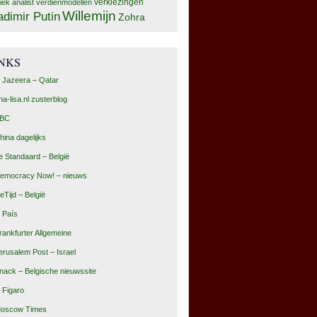
tiek analist
verdienmodellen
verkiezingen
Willemijn
adimir Putin
Zohra
INKS
l Jazeera – Qatar
na-lisa.nl zusterblog
BC
hina dagelijks
e Standaard – België
emocracy Now! – nieuws
eTijd – België
l País
rankfurter Allgemeine
erusalem Post – Israel
nack – Belgische nieuwssite
e Figaro
oscow Times