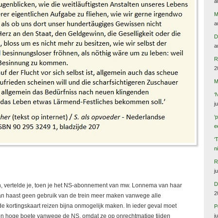
a
M
a
D
a
R
2
M
‘
j
‘
e
‘
n
R
j
D
en, vertelde je, toen je het NS-abonnement van mw. Lonnema van haar
2
kan haast geen gebruik van de trein meer maken vanwege alle
e kortingskaart reizen bijna onmogelijk maken. In ieder geval moet
P
j
 een hoge boete vanwege de NS, omdat ze op onrechtmatige tijden