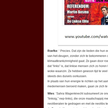
Roefke
: ‘ Precies. Dat zijn de lieden die hu
van-het-deugen, zonder zich te bekommeren o
klimaatkrankzinnigheid gaat. Ze gaan door roei
dat “links” is, dat linkse mensen zich zo horen
woke-waanzin. Ze hebben gewoon tijd te veel e
steeds des duivels oorkussen.
In plaats van hun energie te richten op het 
medemensen beroerd maken, gaan ze zich te b
Wies
: ‘Sahra Wagenknecht subsumeert ze o
“linksig,” nep-links), die onze maatschappij 
neoliberalen te gedragen en met de neolibs te 