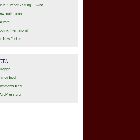
eue Zürcher Zeitung – Swiss
ew York Times
euters
putnik International
he New Yorker
ETA
nloggen
ntries feed
omments feed
ordPress.org