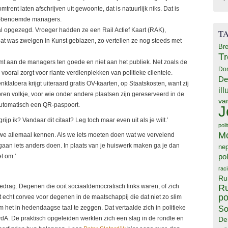
mtrent laten afschrijven uit gewoonte, dat is natuurlijk niks. Dat is
ek-benoemde managers.
al opgezegd. Vroeger hadden ze een Rail Actief Kaart (RAK),
T
t was zwelgen in Kunst geblazen, zo vertellen ze nog steeds met
Bre
T
mt aan de managers ten goede en niet aan het publiek. Net zoals de
Do
vooral zorgt voor riante verdienplekken van politieke clientele.
De
latoera krijgt uiteraard gratis OV-kaarten, op Staatskosten, want zij
il
koren volkje, voor wie onder andere plaatsen zijn gereserveerd in de
va
automatisch een QR-paspoort.
J
ijp ik? Vandaar dit citaat? Leg toch maar even uit als je wilt.’
poli
M
t we allemaal kennen. Als we iets moeten doen wat we vervelend
gaan iets anders doen. In plaats van je huiswerk maken ga je dan
ne
pol
t om.’
rac
Ru
Ru
htgedrag. Degenen die ooit sociaaldemocratisch links waren, of zich
po
t echt corvee voor degenen in de maatschappij die dat niet zo slim
 het in hedendaagse taal te zeggen. Dat vertaalde zich in politieke
So
vdA. De praktisch opgeleiden werkten zich een slag in de rondte en
De