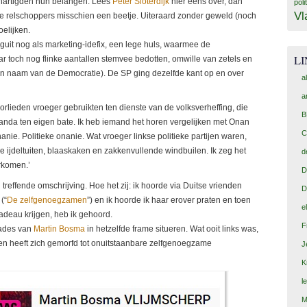
behartigden hun belangen. Lees
Peter Sloterdijk
hier eens over, dan
poli
Vl
e relschoppers misschien een beetje. Uiteraard zonder geweld (noch
elijken.
oguit nog als marketing-idefix, een lege huls, waarmee de
L
ar toch nog flinke aantallen stemvee bedotten, omwille van zetels en
n in naam van de Democratie). De SP ging dezelfde kant op en over
a
a
oorlieden vroeger gebruikten ten dienste van de volksverheffing, die
B
nda ten eigen bate. Ik heb iemand het horen vergelijken met Onan
C
anie. Politieke onanie. Wat vroeger linkse politieke partijen waren,
ijdeltuiten, blaaskaken en zakkenvullende windbuilen. Ik zeg het
d
rkomen.’
D
n treffende omschrijving. Hoe het zij: ik hoorde via Duitse vrienden
D
(“
De zelfgenoeg­zamen
”) en ik hoorde ik haar erover praten en toen
e
cadeau krijgen, heb ik gehoord.
F
rades van
Martin Bosma
in hetzelfde frame situeren. Wat ooit links was,
m en heeft zich gemorfd tot onuitstaanbare zelfgenoegzame
J
K
l
M