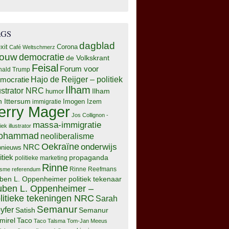
AGS
dagblad
xit
Corona
Café Weltschmerz
rouw
democratie
de Volkskrant
Feisal
Forum voor
nald Trump
Hajo de Reijger – politiek
mocratie
Ilham
lustrator NRC
Ilham
humor
n Ittersum
Imogen Izem
immigratie
erry Mager
Jos Collignon -
massa-immigratie
tiek illustrator
ohammad
neoliberalisme
Oekraïne
onderwijs
NRC
pnieuws
itiek
propaganda
politieke marketing
Rinne
isme
referendum
Rinne Reefmans
ben L. Oppenheimer politiek tekenaar
ben L. Oppenheimer –
litieke tekeningen NRC
Sarah
Semanur
yfer
Semanur
Satish
mirel
Taco
Taco Talsma
Tom-Jan Meeus