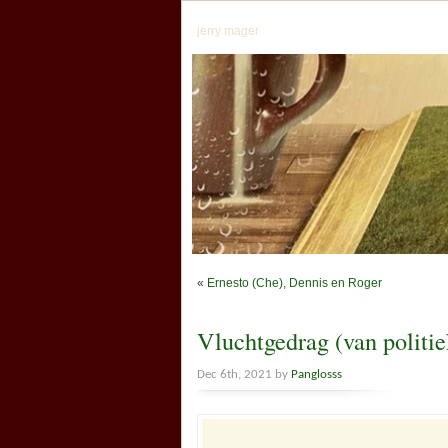
jerry mager
«
Ernesto (Che), Dennis en Roger
Vluchtgedrag (van politie
Dec 6th, 2021 by
Panglosss