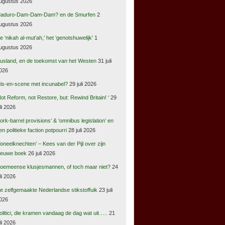
ugustus 2026
aduro-Dam-Dam-Dam? en de Smurfen
2
ugustus 2026
e ‘nikah al-mut’ah,’ het ‘genotshuwelijk’
1
ugustus 2026
usland, en de toekomst van het Westen
31 juli
026
is-en-scene met incunabel?
29 juli 2026
Not Reform, not Restore, but: Rewind Britain! ‘
29
uli 2026
pork-barrel provisions’ & ‘omnibus legislation’ en
en politieke faction potpourri
28 juli 2026
Toneelknechten’ – Kees van der Pijl over zijn
ieuwe boek
26 juli 2026
oemeense klusjesmannen, of toch maar niet?
24
uli 2026
e zelfgemaakte Nederlandse stikstoffuik
23 juli
026
olitici, die kramen vandaag de dag wat uit…..
21
uli 2026