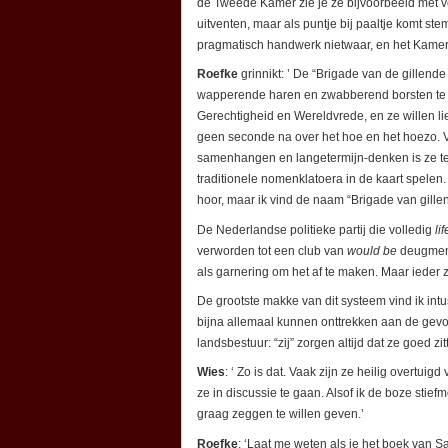
de Tweede Kamer zie je ze bijvoorbeeld met v
uitventen, maar als puntje bij paaltje komt st
pragmatisch handwerk nietwaar, en het Kamerl
Roefke
grinnikt: ’ De “Brigade van de gillen
wapperende haren en zwabberend borsten te g
Gerechtigheid en Wereldvrede, en ze willen l
geen seconde na over het hoe en het hoezo. V
samenhangen en langetermijn-denken is ze t
traditionele nomenklatoera in de kaart spele
hoor, maar ik vind de naam “Brigade van gill
De Nederlandse politieke partij die volledig
li
verworden tot een club van
would be
deugmens
als garnering om het af te maken. Maar ieder 
De grootste makke van dit systeem vind ik intu
bijna allemaal kunnen onttrekken aan de gevo
landsbestuur: “zij” zorgen altijd dat ze goed z
Wies
: ‘ Zo is dat. Vaak zijn ze heilig overt
ze in discussie te gaan. Alsof ik de boze stie
graag zeggen te willen geven.’
Roefke
: ‘Laat me weten als je het boek van