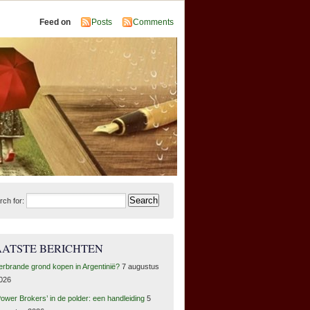
Feed on
Posts
Comments
rch for:
AATSTE BERICHTEN
erbrande grond kopen in Argentinië?
7 augustus
026
Power Brokers’ in de polder: een handleiding
5