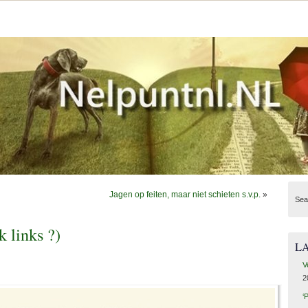
Jagen op feiten, maar niet schieten s.v.p.
»
Sea
k links ?)
L
V
2
‘