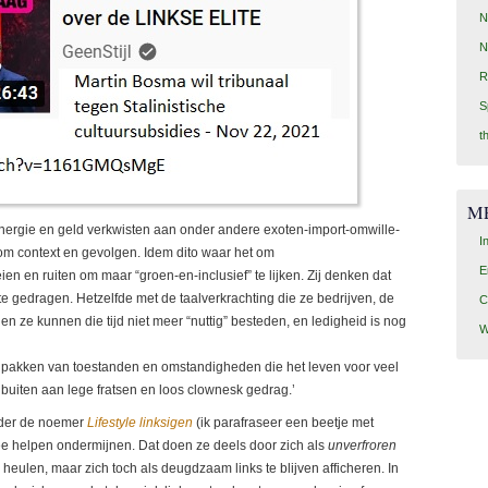
N
N
R
S
t
M
n energie en geld verkwisten aan onder andere exoten-import-omwille-
I
m context en gevolgen. Idem dito waar het om
E
en en ruiten om maar “groen-en-inclusief” te lijken. Zij denken dat
 te gedragen. Hetzelfde met de taalverkrachting die ze bedrijven, de
C
n ze kunnen die tijd niet meer “nuttig” besteden, en ledigheid is nog
W
aanpakken van toestanden en omstandigheden die het leven voor veel
uiten aan lege fratsen en loos clownesk gedrag.’
nder de noemer
Lifestyle linksigen
(ik parafraseer een beetje met
mee helpen ondermijnen. Dat doen ze deels door zich als
unverfroren
heulen, maar zich toch als deugdzaam links te blijven afficheren. In