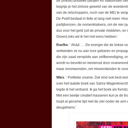
de (linkse) politieke partijen en vakbonden 
begrijp je het zinloze geweld van de woedend
van de relschoppers, noch van de ME) te vergo
De PvdA bestaat in feite al lang niet meer. Ho
partijbonzen, de nomenklatoera, om de vier ja
dus voor het geld (uit de private middelen, e
GroenLinks wil ik het niet eens hebben.’
Roefke
: ‘ Aháá’…. De energie die de linkse v
verkwisten ze nu aan loze gebaren en propaga
die zijn zaad verspilde aan zelfbevrediging, on
wordt nu bevolkt en bemensd door onanerende 
maar onomwonden, om misverstanden te voo
Wies
: ‘ Politieke onanie. Dat vind ook best ee
over het laatste boek van Sahra Wagenknecht 
legde ik het verband. Ik ga het boek als Kerst
Met een beetje creatief masseren kun je de ti
loopt al geruime tijd met de ziel onder de ar
deugdmens.’