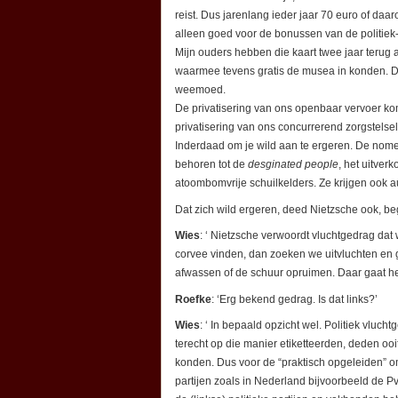
reist. Dus jarenlang ieder jaar 70 euro of daaro
alleen goed voor de bonussen van de politi
Mijn ouders hebben die kaart twee jaar terug 
waarmee tevens gratis de musea in konden. Da
weemoed.
De privatisering van ons openbaar vervoer ko
privatisering van ons concurrerend zorgstelsel 
Inderdaad om je wild aan te ergeren. De nomenk
behoren tot de
desginated people
, het uitver
atoombomvrije schuilkelders. Ze krijgen ook 
Dat zich wild ergeren, deed Nietzsche ook, begr
Wies
: ‘ Nietzsche verwoordt vluchtgedrag da
corvee vinden, dan zoeken we uitvluchten en 
afwassen of de schuur opruimen. Daar gaat he
Roefke
: ‘Erg bekend gedrag. Is dat links?’
Wies
: ‘ In bepaald opzicht wel. Politiek vluc
terecht op die manier etiketteerden, deden ooi
konden. Dus voor de “praktisch opgeleiden” om
partijen zoals in Nederland bijvoorbeeld de P