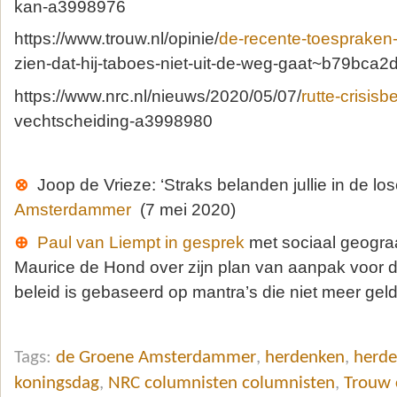
kan-a3998976
https://www.trouw.nl/opinie/
de-recente-toespraken
zien-dat-hij-taboes-niet-uit-de-weg-gaat~b79bca2d
https://www.nrc.nl/nieuws/2020/05/07/
rutte-crisisbe
vechtscheiding-a3998980
⊗
Joop de Vrieze: ‘Straks belanden jullie in de los
Amsterdammer
(7 mei 2020)
⊕
Paul van Liempt in gesprek
met sociaal geogra
Maurice de Hond over zijn plan van aanpak voor d
beleid is gebaseerd op mantra’s die niet meer gel
Tags:
de Groene Amsterdammer
,
herdenken
,
herde
koningsdag
,
NRC columnisten columnisten
,
Trouw 