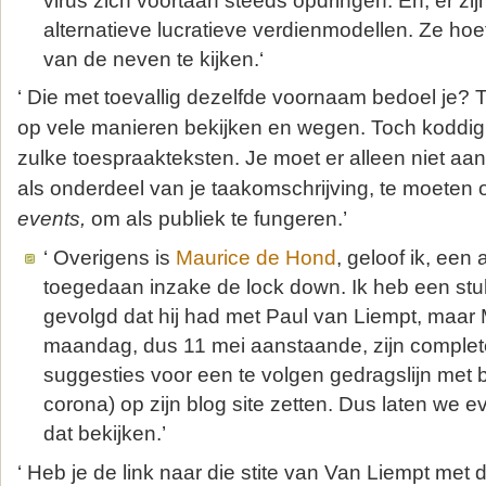
virus zich voortaan steeds opdringen. En, er zi
alternatieve lucratieve verdienmodellen. Ze ho
van de neven te kijken.‘
‘ Die met toevallig dezelfde voornaam bedoel je? T
op vele manieren bekijken en wegen. Toch koddig 
zulke toespraakteksten. Je moet er alleen niet aa
als onderdeel van je taakomschrijving, te moeten o
events,
om als publiek te fungeren.’
‘ Overigens is
Maurice de Hond
, geloof ik, ee
toegedaan inzake de lock down. Ik heb een stu
gevolgd dat hij had met Paul van Liempt, maar
maandag, dus 11 mei aanstaande, zijn complete
suggesties voor een te volgen gedragslijn met b
corona) op zijn blog site zetten. Dus laten we 
dat bekijken.’
‘ Heb je de link naar die stite van Van Liempt met