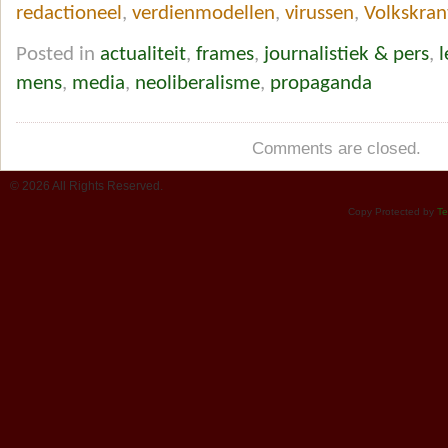
redactioneel
,
verdienmodellen
,
virussen
,
Volkskran
Posted in
actualiteit
,
frames
,
journalistiek & pers
,
l
mens
,
media
,
neoliberalisme
,
propaganda
Comments are closed.
© 2026 All Rights Reserved.
Copy Protected by
Te