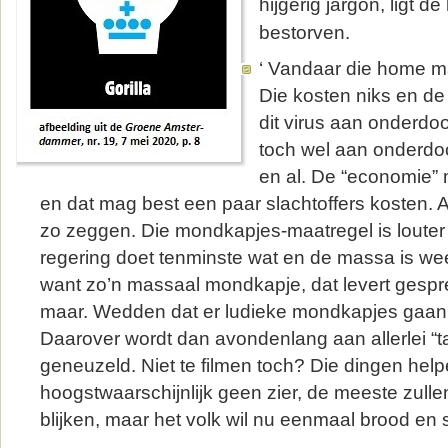
hijgerig jargon, ligt d
bestorven.
‘ Vandaar die home 
Die kosten niks en de
dit virus aan onderdo
toch wel aan onderdo
en al. De “economie
en dat mag best een paar slachtoffers kosten. Al
zo zeggen. Die mondkapjes-maatregel is louter 
regering doet tenminste wat en de massa is we
want zo’n massaal mondkapje, dat levert gespr
maar. Wedden dat er ludieke mondkapjes gaan
Daarover wordt dan avondenlang aan allerlei “
geneuzeld. Niet te filmen toch? Die dingen hel
hoogstwaarschijnlijk geen zier, de meeste zulle
blijken, maar het volk wil nu eenmaal brood en s