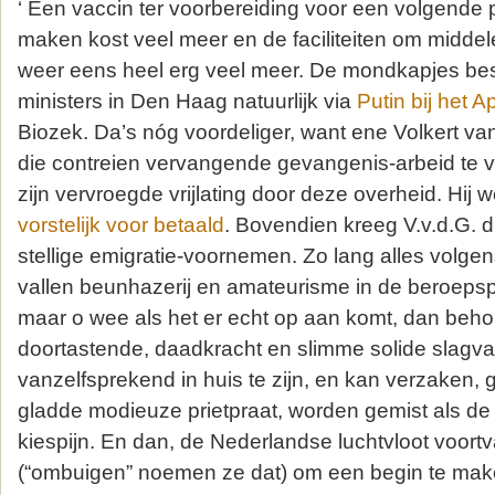
‘ Een vaccin ter voorbereiding voor een volgende 
maken kost veel meer en de faciliteiten om midde
weer eens heel erg veel meer. De mondkapjes bes
ministers in Den Haag natuurlijk via
Putin bij het 
Biozek. Da’s nóg voordeliger, want ene Volkert van
die contreien vervangende gevangenis-arbeid te ver
zijn vervroegde vrijlating door deze overheid. Hij 
vorstelijk voor betaald
. Bovendien kreeg V.v.d.G. d
stellige emigratie-voornemen. Zo lang alles volgens
vallen beunhazerij en amateurisme in de beroepspo
maar o wee als het er echt op aan komt, dan beho
doortastende, daadkracht en slimme solide slagva
vanzelfsprekend in huis te zijn, en kan verzaken
gladde modieuze prietpraat, worden gemist als de
kiespijn. En dan, de Nederlandse luchtvloot voor
(“ombuigen” noemen ze dat) om een begin te mak