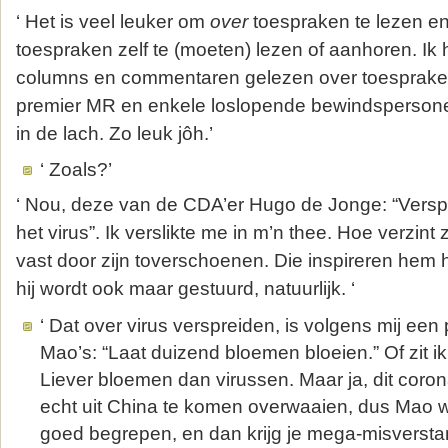
‘ Het is veel leuker om
over
toespraken te lezen en
toespraken zelf te (moeten) lezen of aanhoren. Ik
columns en commentaren gelezen over toesprake
premier MR en enkele loslopende bewindspersone
in de lach. Zo leuk jôh.’
‘ Zoals?’
‘ Nou, deze van de CDA’er Hugo de Jonge: “Verspr
het virus”. Ik verslikte me in m’n thee. Hoe verzint
vast door zijn toverschoenen. Die inspireren hem 
hij wordt ook maar gestuurd, natuurlijk. ‘
‘ Dat over virus verspreiden, is volgens mij een
Mao’s: “Laat duizend bloemen bloeien.” Of zit i
Liever bloemen dan virussen. Maar ja, dit corona
echt uit China te komen overwaaien, dus Mao w
goed begrepen, en dan krijg je mega-misversta