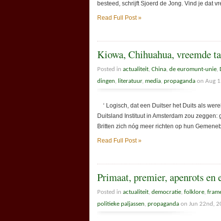
besteed, schrijft Sjoerd de Jong. Vind je dat 
Read Full Post »
Kiowa, Chihuahua, vreemde ta
Posted in
actualiteit
,
China
,
de euromunt-unie
,
dingen
,
literatuur
,
media
,
propaganda
on Aug 1
‘ Logisch, dat een Duitser het Duits als werel
Duitsland Instituut in Amsterdam zou zeggen: 
Britten zich nóg meer richten op hun Gemene
Read Full Post »
Primaat, premier, apenrots en 
Posted in
actualiteit
,
democratie
,
folklore
,
fram
politieke paljassen
,
propaganda
on Jun 22nd, 2