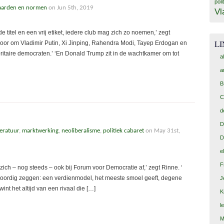
poli
arden en normen
on Jun 5th, 2019
Vl
titel en een vrij etiket, iedere club mag zich zo noemen,’ zegt
L
voor om Vladimir Putin, Xi Jinping, Rahendra Modi, Tayep Erdogan en
oritaire democraten.’ ‘En Donald Trump zit in de wachtkamer om tot
a
a
B
C
d
D
teratuur
,
marktwerking
,
neoliberalisme
,
politiek cabaret
on May 31st,
D
e
F
zich – nog steeds – ook bij Forum voor Democratie af,’ zegt Rinne. ‘
enwoordig zeggen: een verdienmodel, het meeste smoel geeft, degene
J
nt het altijd van een rivaal die […]
K
l
M