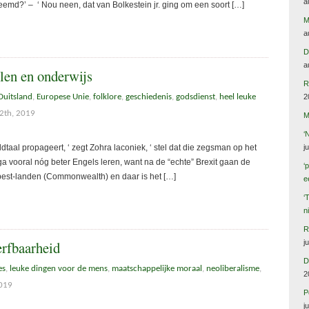
a
vreemd?’ – ‘ Nou neen, dat van Bolkestein jr. ging om een soort […]
M
a
D
a
len en onderwijs
R
Duitsland
,
Europese Unie
,
folklore
,
geschiedenis
,
godsdienst
,
heel leuke
2
2th, 2019
M
‘
dtaal propageert, ‘ zegt Zohra laconiek, ‘ stel dat die zegsman op het
j
ga vooral nóg beter Engels leren, want na de “echte” Brexit gaan de
‘
best-landen (Commonwealth) en daar is het […]
e
‘
n
R
j
erfbaarheid
D
es
,
leuke dingen voor de mens
,
maatschappelijke moraal
,
neoliberalisme
,
2
019
P
j