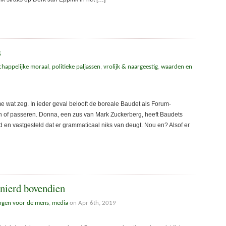
s
chappelijke moraal
,
politieke paljassen
,
vrolijk & naargeestig
,
waarden en
me wat zeg. In ieder geval belooft de boreale Baudet als Forum-
n of passeren. Donna, een zus van Mark Zuckerberg, heeft Baudets
erd en vastgesteld dat er grammaticaal niks van deugt. Nou en? Alsof er
anierd bovendien
ingen voor de mens
,
media
on Apr 6th, 2019