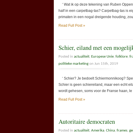
‘ Wat ik op deze tekening van Ruben Oppenhe
half in een carpetbag-tas? Carpetbag-tas is e
primaten in een nogal dreigende houding, zou 
Read Full Post »
Schier, eiland met een mogelij
Posted in
actualiteit
,
Europese Unie
,
folklore
,
fr
politieke marketing
on Jun 15th, 2019
‘ Schier? Je bedoelt Schiermonnikoog? Speel
Schier is geen schiereiland, maar een echt ei
wordt gehesen, soms voor de Franse haan, le c
Read Full Post »
Autoritaire democraten
Posted in
actualiteit
,
Amerika
,
China
,
frames
,
ge