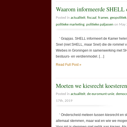
Waarom informeerde SHELL d
Posted in
actualiteit
,
fiscaal
,
frames
,
geopolitiek
politieke marketing
,
politieke paljassen
on May 
‘ Grapjas. SHELL informeert de Kamer helem
Snel (niet SHELL, maar Snel) die de rommel va
Wiebes in Groningen in samenwerking met SHEL
bestuurs- en verdienmodel. […]
Read Full Post »
Moeten we kiesrecht koestere
Posted in
actualiteit
,
de euromunt-unie
,
democr
17th, 2019
‘ Onderscheid meteen tussen kiesrecht en ste
allemaal stemmen, maar wat en wie we mogen k
Voor mij is stemmen niet gelijk aan kiezen. Als