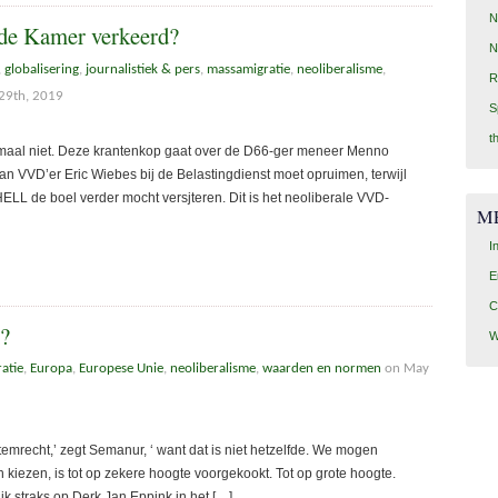
N
e Kamer verkeerd?
N
,
globalisering
,
journalistiek & pers
,
massamigratie
,
neoliberalisme
,
R
29th, 2019
S
t
aal niet. Deze krantenkop gaat over de D66-ger meneer Menno
n VVD’er Eric Wiebes bij de Belastingdienst moet opruimen, terwijl
L de boel verder mocht versjteren. Dit is het neoliberale VVD-
M
I
E
C
n?
W
atie
,
Europa
,
Europese Unie
,
neoliberalisme
,
waarden en normen
on May
mrecht,’ zegt Semanur, ‘ want dat is niet hetzelfde. We mogen
iezen, is tot op zekere hoogte voorgekookt. Tot op grote hoogte.
 ik straks op Derk Jan Eppink in het […]