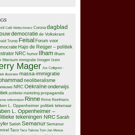
AGS
dagblad
xit
Corona
Café Weltschmerz
rouw
democratie
de Volkskrant
Feisal
Forum voor
nald Trump
Hajo de Reijger – politiek
mocratie
Ilham
lustrator NRC
Ilham
humor
n Ittersum
Imogen Izem
immigratie
erry Mager
Jos Collignon -
massa-immigratie
tiek illustrator
ohammad
neoliberalisme
Oekraïne
onderwijs
NRC
pnieuws
itiek
propaganda
politieke marketing
Rinne
isme
referendum
Rinne Reefmans
ben L. Oppenheimer politiek tekenaar
ben L. Oppenheimer –
litieke tekeningen NRC
Sarah
Semanur
yfer
Semanur
Satish
mirel
Taco
Taco Talsma
Tom-Jan Meeus