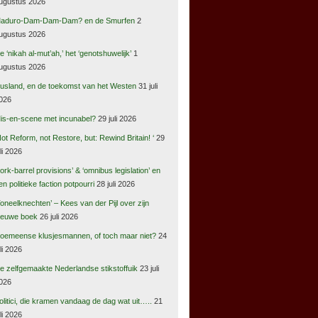
ugustus 2026
aduro-Dam-Dam-Dam? en de Smurfen
2
ugustus 2026
e ‘nikah al-mut’ah,’ het ‘genotshuwelijk’
1
ugustus 2026
usland, en de toekomst van het Westen
31 juli
026
is-en-scene met incunabel?
29 juli 2026
Not Reform, not Restore, but: Rewind Britain! ‘
29
uli 2026
pork-barrel provisions’ & ‘omnibus legislation’ en
en politieke faction potpourri
28 juli 2026
Toneelknechten’ – Kees van der Pijl over zijn
ieuwe boek
26 juli 2026
oemeense klusjesmannen, of toch maar niet?
24
uli 2026
e zelfgemaakte Nederlandse stikstoffuik
23 juli
026
olitici, die kramen vandaag de dag wat uit…..
21
uli 2026