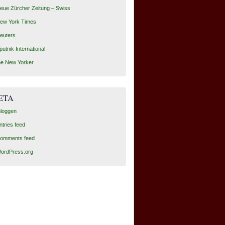
eue Zürcher Zeitung – Swiss
ew York Times
euters
putnik International
he New Yorker
ETA
nloggen
ntries feed
omments feed
ordPress.org