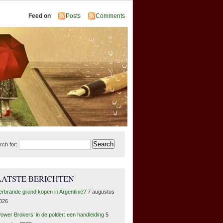
Feed on
Posts
Comments
rch for:
AATSTE BERICHTEN
erbrande grond kopen in Argentinië?
7 augustus
026
Power Brokers’ in de polder: een handleiding
5