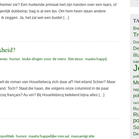
imer zie? Een hurkende primaat met zijn handen over een laars, of
igenlijk dubbelop: bag is al een tas. Om hem heen staan andere
ik zeggen. Ja, het zal wel een buidel […]
T
Bre
T
Do
kheid?
De
il
ames
,
humor
,
leuke dingen voor de mens
,
literatuur
,
maatschappij
,
va
J
poli
M
t de roman van Houellebecq zich daar af? Het eiland Schier? Maar
land. Toch? Staat die haan, die volgens onze columnist in de paal
ne
oq français? Au vin? Bij Houellebecq betekent bijna alles […]
pol
rac
Ru
Ru
po
So
De
opolitiek
,
humor
,
maatschappelijke moraal
,
massamigratie
,