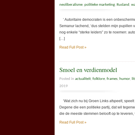
neoliberalisme
,
politieke marketing
,
Rusland
,
wa
‘ Autoritaire democraten is een onbeschermde 
Semanur lachend, ‘dus stelden mijn pupillen 
nog enkele “sterke leiders” zo te noemen: aut
[…]
Read Full Post »
Smoel en verdienmodel
Posted in
actualiteit
,
folklore
,
frames
,
humor
,
li
2019
‘Wat zich nu bij Groen Links afspeelt, speelt 
Degene die een politieke partij, dat wil teg
die de meeste stemmen belooft op te leveren, wi
Read Full Post »