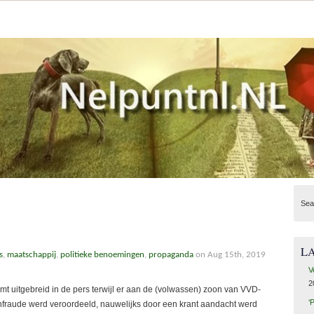
Sea
L
s
,
maatschappij
,
politieke benoemingen
,
propaganda
on Aug 15th, 2019
V
2
 uitgebreid in de pers terwijl er aan de (volwassen) zoon van VVD-
‘
nfraude werd veroordeeld, nauwelijks door een krant aandacht werd