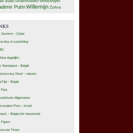
tiek analist
verdienmodellen
verkiezingen
Willemijn
adimir Putin
Zohra
INKS
l Jazeera – Qatar
na-lisa.nl zusterblog
BC
hina dagelijks
e Standaard – België
emocracy Now! – nieuws
eTijd – België
l País
rankfurter Allgemeine
erusalem Post – Israel
nack – Belgische nieuwssite
e Figaro
oscow Times