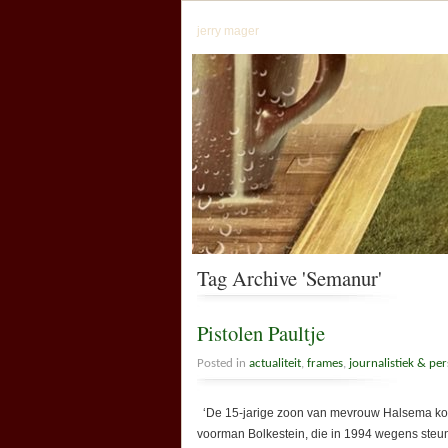
jerry mager
Tag Archive 'Semanur'
Pistolen Paultje
Posted in
actualiteit
,
frames
,
journalistiek & per
‘De 15-jarige zoon van mevrouw Halsema komt
voorman Bolkestein, die in 1994 wegens steu