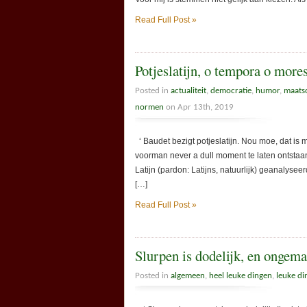
Read Full Post »
Potjeslatijn, o tempora o more
Posted in
actualiteit
,
democratie
,
humor
,
maats
normen
on Apr 13th, 2019
‘ Baudet bezigt potjeslatijn. Nou moe, dat is 
voorman never a dull moment te laten ontstaa
Latijn (pardon: Latijns, natuurlijk) geanalyse
[…]
Read Full Post »
Slurpen is dodelijk, en ongem
Posted in
algemeen
,
heel leuke dingen
,
leuke d